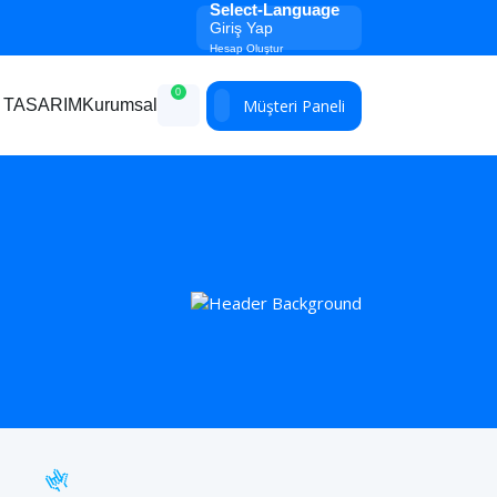
Select-Language
Giriş Yap
Hesap Oluştur
0
Müşteri Paneli
 TASARIM
Kurumsal
🤟