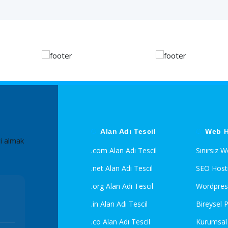
Alan Adı Tescil
Web H
i almak
.com Alan Adı Tescil
Sınırsız 
.net Alan Adı Tescil
SEO Host
.org Alan Adı Tescil
Wordpres
.in Alan Adı Tescil
Bireysel 
.co Alan Adı Tescil
Kurumsal 