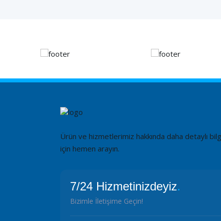
Ürün ve hizmetlerimiz hakkında daha detaylı bilg
için hemen arayın.
7/24 Hizmetinizdeyiz
.
Bizimle İletişime Geçin!