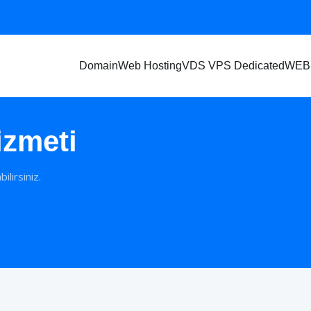
Domain
Web Hosting
VDS VPS Dedicated
WEB
izmeti
ilirsiniz.