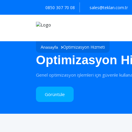
0850 307 70 08
sales@teklan.com.tr
Optimizasyon Hizmeti
Anasayfa
Optimizasyon H
Genel optimizasyon işlemleri için güvenle kullanab
Görüntüle