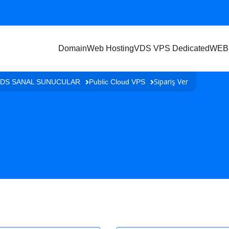
Domain
Web Hosting
VDS VPS Dedicated
WEB
Sipariş Ver
VDS SANAL SUNUCULAR
Public Cloud VPS