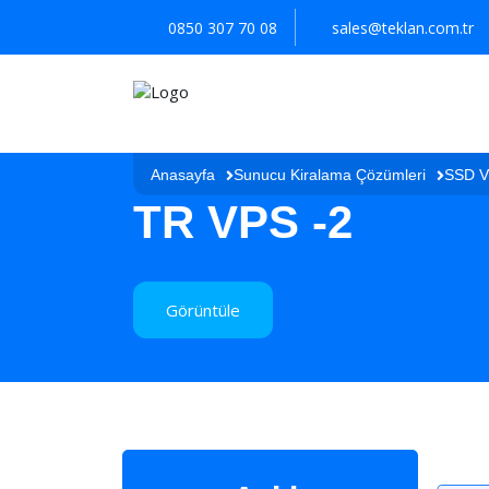
0850 307 70 08
sales@teklan.com.tr
Anasayfa
Sunucu Kiralama Çözümleri
SSD 
TR VPS -2
Görüntüle