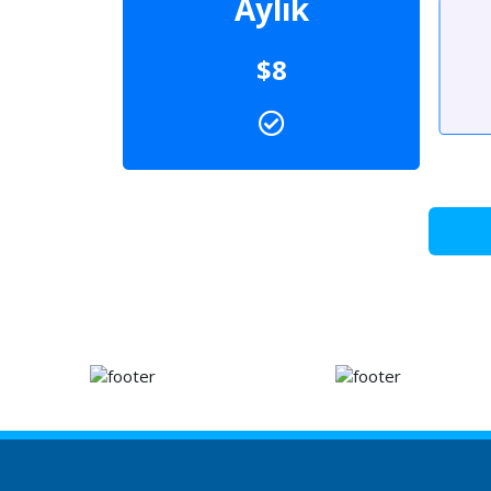
Aylık
$8