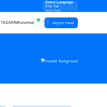
Select-Language
Giriş Yap
Hesap Oluştur
0
Müşteri Paneli
 TASARIM
Kurumsal