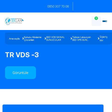
0850 307 70 08
0
Sipariş
Sunucu Kiralama
SSD VDS SANAL
Türkiye Lokasyon
Anasayfa
Çözümleri
SUNUCULAR
SSD VPS SUN...
Ver
TR VDS -3
Görüntüle