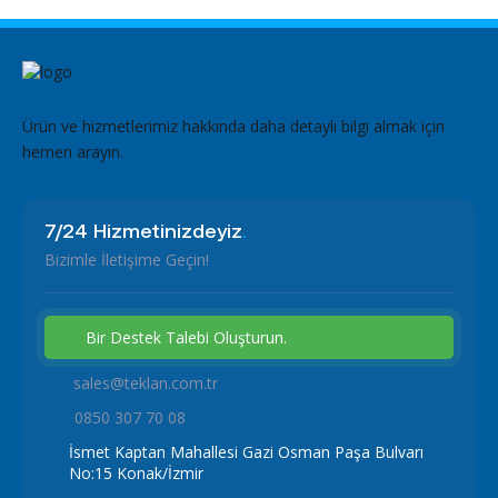
Ürün ve hizmetlerimiz hakkında daha detaylı bilgi almak için
hemen arayın.
7/24 Hizmetinizdeyiz
.
Bizimle İletişime Geçin!
Bir Destek Talebi Oluşturun.
sales@teklan.com.tr
0850 307 70 08
İsmet Kaptan Mahallesi Gazi Osman Paşa Bulvarı
No:15 Konak/İzmir