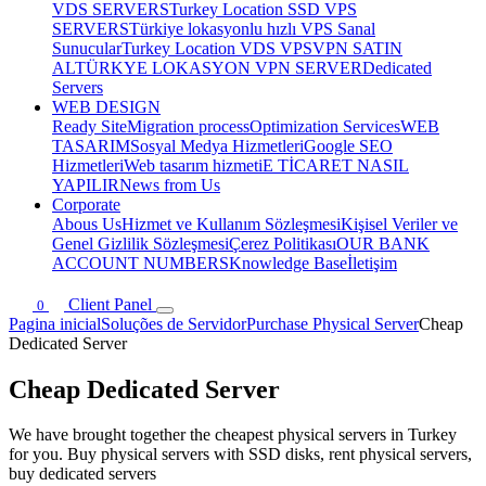
VDS SERVERS
Turkey Location SSD VPS
SERVERS
Türkiye lokasyonlu hızlı VPS Sanal
Sunucular
Turkey Location VDS VPS
VPN SATIN
AL
TÜRKYE LOKASYON VPN SERVER
Dedicated
Servers
WEB DESIGN
Ready Site
Migration process
Optimization Services
WEB
TASARIM
Sosyal Medya Hizmetleri
Google SEO
Hizmetleri
Web tasarım hizmeti
E TİCARET NASIL
YAPILIR
News from Us
Corporate
Abous Us
Hizmet ve Kullanım Sözleşmesi
Kişisel Veriler ve
Genel Gizlilik Sözleşmesi
Çerez Politikası
OUR BANK
ACCOUNT NUMBERS
Knowledge Base
İletişim
Client Panel
0
Pagina inicial
Soluções de Servidor
Purchase Physical Server
Cheap
Dedicated Server
Cheap Dedicated Server
We have brought together the cheapest physical servers in Turkey
for you. Buy physical servers with SSD disks, rent physical servers,
buy dedicated servers