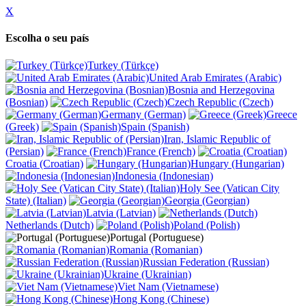
X
Escolha o seu país
Turkey (Türkçe)
United Arab Emirates (Arabic)
Bosnia and Herzegovina
(Bosnian)
Czech Republic (Czech)
Germany (German)
Greece
(Greek)
Spain (Spanish)
Iran, Islamic Republic of
(Persian)
France (French)
Croatia (Croatian)
Hungary (Hungarian)
Indonesia (Indonesian)
Holy See (Vatican City
State) (Italian)
Georgia (Georgian)
Latvia (Latvian)
Netherlands (Dutch)
Poland (Polish)
Portugal (Portuguese)
Romania (Romanian)
Russian Federation (Russian)
Ukraine (Ukrainian)
Viet Nam (Vietnamese)
Hong Kong (Chinese)