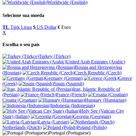
Worldwide (English)
Selecione sua moeda
TL
Türk Lirası
$
US Dollar
€
Euro
X
Escolha o seu país
Turkey (Türkçe)
United Arab Emirates (Arabic)
Bosnia and Herzegovina
(Bosnian)
Czech Republic (Czech)
Germany (German)
Greece
(Greek)
Spain (Spanish)
Iran, Islamic Republic of
(Persian)
France (French)
Croatia (Croatian)
Hungary (Hungarian)
Indonesia (Indonesian)
Holy See (Vatican City
State) (Italian)
Georgia (Georgian)
Latvia (Latvian)
Netherlands (Dutch)
Poland (Polish)
Portugal (Portuguese)