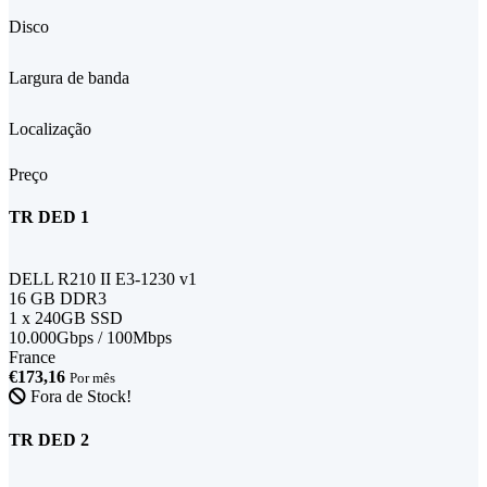
Disco
Largura de banda
Localização
Preço
TR DED 1
DELL R210 II E3-1230 v1
16 GB DDR3
1 x 240GB SSD
10.000Gbps / 100Mbps
France
€173,16
Por mês
Fora de Stock!
TR DED 2