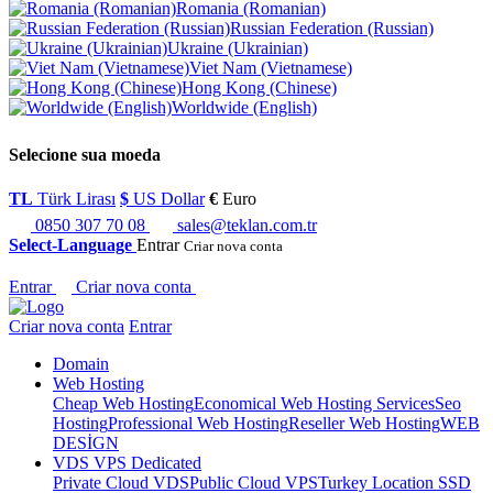
Romania (Romanian)
Russian Federation (Russian)
Ukraine (Ukrainian)
Viet Nam (Vietnamese)
Hong Kong (Chinese)
Worldwide (English)
Selecione sua moeda
TL
Türk Lirası
$
US Dollar
€
Euro
0850 307 70 08
sales@teklan.com.tr
Select-Language
Entrar
Criar nova conta
Entrar
Criar nova conta
Criar nova conta
Entrar
Domain
Web Hosting
Cheap Web Hosting
Economical Web Hosting Services
Seo
Hosting
Professional Web Hosting
Reseller Web Hosting
WEB
DESİGN
VDS VPS Dedicated
Private Cloud VDS
Public Cloud VPS
Turkey Location SSD