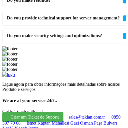
Do you make refunds?
Do you provide technical support for server management?
Do you make security settings and optimizations?
Ligue agora para obter informações mais detalhadas sobre nossos
Produto e serviços.
We are at your service 24/7.
.
Get in Touch with Us!
Criar um Ticket de Suporte
sales@teklan.com.tr
0850
307 70 08
İsmet Kaptan Mahallesi Gazi Osman Paşa Bulvarı