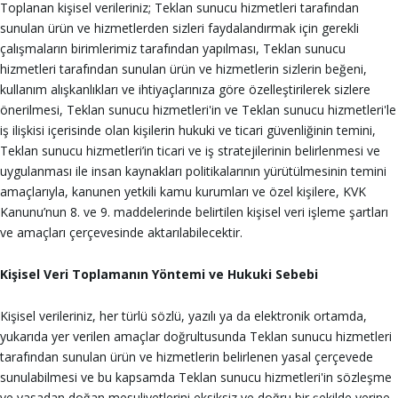
Toplanan kişisel verileriniz; Teklan sunucu hizmetleri tarafından
sunulan ürün ve hizmetlerden sizleri faydalandırmak için gerekli
çalışmaların birimlerimiz tarafından yapılması, Teklan sunucu
hizmetleri tarafından sunulan ürün ve hizmetlerin sizlerin beğeni,
kullanım alışkanlıkları ve ihtiyaçlarınıza göre özelleştirilerek sizlere
önerilmesi, Teklan sunucu hizmetleri'in ve Teklan sunucu hizmetleri'le
iş ilişkisi içerisinde olan kişilerin hukuki ve ticari güvenliğinin temini,
Teklan sunucu hizmetleri’in ticari ve iş stratejilerinin belirlenmesi ve
uygulanması ile insan kaynakları politikalarının yürütülmesinin temini
amaçlarıyla, kanunen yetkili kamu kurumları ve özel kişilere, KVK
Kanunu’nun 8. ve 9. maddelerinde belirtilen kişisel veri işleme şartları
ve amaçları çerçevesinde aktarılabilecektir.
Kişisel Veri Toplamanın Yöntemi ve Hukuki Sebebi
Kişisel verileriniz, her türlü sözlü, yazılı ya da elektronik ortamda,
yukarıda yer verilen amaçlar doğrultusunda Teklan sunucu hizmetleri
tarafından sunulan ürün ve hizmetlerin belirlenen yasal çerçevede
sunulabilmesi ve bu kapsamda Teklan sunucu hizmetleri'in sözleşme
ve yasadan doğan mesuliyetlerini eksiksiz ve doğru bir şekilde yerine