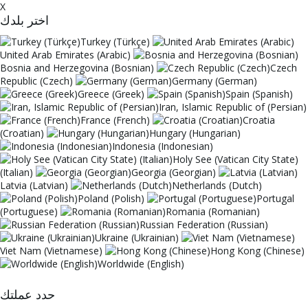
X
اختر بلدك
Turkey (Türkçe)
United Arab Emirates (Arabic)
Bosnia and Herzegovina (Bosnian)
Czech
Republic (Czech)
Germany (German)
Greece (Greek)
Spain (Spanish)
Iran, Islamic Republic of (Persian)
France (French)
Croatia
(Croatian)
Hungary (Hungarian)
Indonesia (Indonesian)
Holy See (Vatican City State)
(Italian)
Georgia (Georgian)
Latvia (Latvian)
Netherlands (Dutch)
Poland (Polish)
Portugal
(Portuguese)
Romania (Romanian)
Russian Federation (Russian)
Ukraine (Ukrainian)
Viet Nam (Vietnamese)
Hong Kong (Chinese)
Worldwide (English)
حدد عملتك