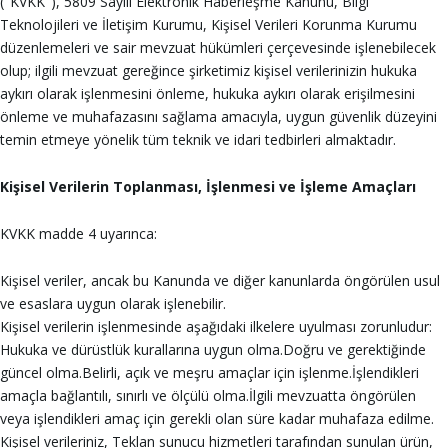
("KVKK"), 5809 Sayılı Elektronik Haberleşme Kanunu, Bilgi
Teknolojileri ve İletişim Kurumu, Kişisel Verileri Korunma Kurumu
düzenlemeleri ve sair mevzuat hükümleri çerçevesinde işlenebilecek
olup; ilgili mevzuat gereğince şirketimiz kişisel verilerinizin hukuka
aykırı olarak işlenmesini önleme, hukuka aykırı olarak erişilmesini
önleme ve muhafazasını sağlama amacıyla, uygun güvenlik düzeyini
temin etmeye yönelik tüm teknik ve idari tedbirleri almaktadır.
Kişisel Verilerin Toplanması, İşlenmesi ve İşleme Amaçları
KVKK madde 4 uyarınca:
Kişisel veriler, ancak bu Kanunda ve diğer kanunlarda öngörülen usul
ve esaslara uygun olarak işlenebilir.
Kişisel verilerin işlenmesinde aşağıdaki ilkelere uyulması zorunludur:
Hukuka ve dürüstlük kurallarına uygun olma.Doğru ve gerektiğinde
güncel olma.Belirli, açık ve meşru amaçlar için işlenme.İşlendikleri
amaçla bağlantılı, sınırlı ve ölçülü olma.İlgili mevzuatta öngörülen
veya işlendikleri amaç için gerekli olan süre kadar muhafaza edilme.
Kişisel verileriniz, Teklan sunucu hizmetleri tarafından sunulan ürün,