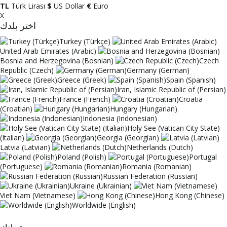
TL
Türk Lirası
$
US Dollar
€
Euro
X
اختر بلدك
Turkey (Türkçe)
United Arab Emirates (Arabic)
Bosnia and Herzegovina (Bosnian)
Czech
Republic (Czech)
Germany (German)
Greece (Greek)
Spain (Spanish)
Iran, Islamic Republic of (Persian)
France (French)
Croatia
(Croatian)
Hungary (Hungarian)
Indonesia (Indonesian)
Holy See (Vatican City State)
(Italian)
Georgia (Georgian)
Latvia (Latvian)
Netherlands (Dutch)
Poland (Polish)
Portugal
(Portuguese)
Romania (Romanian)
Russian Federation (Russian)
Ukraine (Ukrainian)
Viet Nam (Vietnamese)
Hong Kong (Chinese)
Worldwide (English)