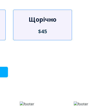
Щорічно
$45