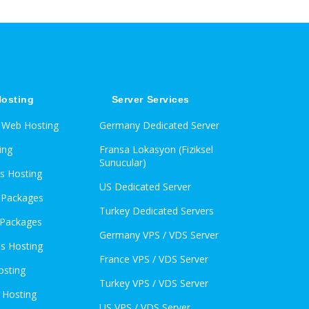
osting
Server Services
d Web Hosting
Germany Dedicated Server
ing
Fransa Lokasyon (Fiziksel
Sunucular)
s Hosting
US Dedicated Server
l Packages
Turkey Dedicated Servers
 Packages
Germany VPS / VDS Server
s Hosting
France VPS / VDS Server
osting
Turkey VPS / VDS Server
 Hosting
US VPS / VDS Server