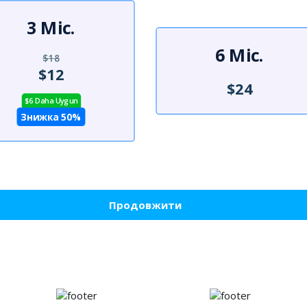
3 Міс.
6 Міс.
$18
$12
$24
$6 Daha Uygun
Знижка 50%
Продовжити