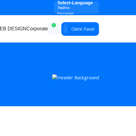
Select-Language
Увійти
Реєстрація
0
Client Panel
EB DESIGN
Corporate