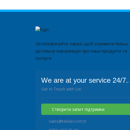
Зателефонуйте зараз, щоб отримати більш
детальну інформацію про наші продукти та
послуги.
We are at your service 24/7.
.
Get in Touch with Us!
Створити запит підтримки
sales@teklan.com.tr