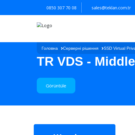
0850 307 70 08
sales@teklan.com.tr
Головна
Серверні рішення
SSD Virtual Priva
TR VDS - Middle
Görüntüle