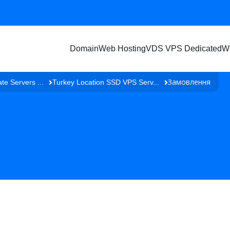
Domain
Web Hosting
VDS VPS Dedicated
W
Замовлення
te Servers ...
Turkey Location SSD VPS Serv...