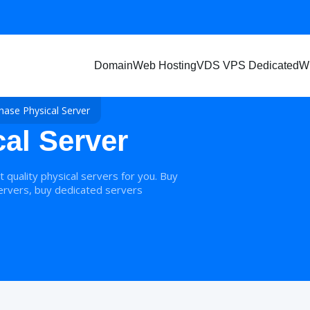
Domain
Web Hosting
VDS VPS Dedicated
W
hase Physical Server
al Server
quality physical servers for you. Buy
servers, buy dedicated servers