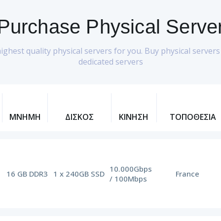
Purchase Physical Serve
hest quality physical servers for you. Buy physical servers 
dedicated servers
ΜΝΗΜΗ
ΔΙΣΚΟΣ
ΚΙΝΗΣΗ
ΤΟΠΟΘΕΣΙΑ
10.000Gbps
16 GB DDR3
1 x 240GB SSD
France
/ 100Mbps