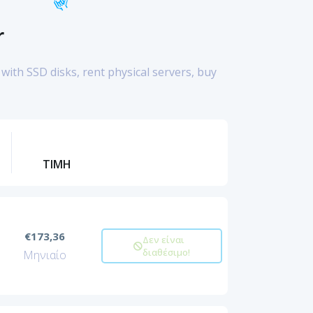
🤟
r
with SSD disks, rent physical servers, buy
ΤΙΜΗ
€173,36
Δεν είναι
διαθέσιμο!
Μηνιαίο