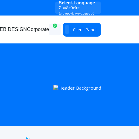
Select-Language
Συνδεθείτε
Δημιουργία Λογαριασμού
0
Client Panel
EB DESIGN
Corporate