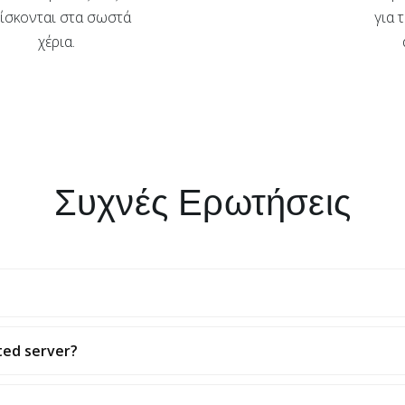
ίσκονται στα σωστά
για 
χέρια.
Συχνές Ερωτήσεις
ted server?