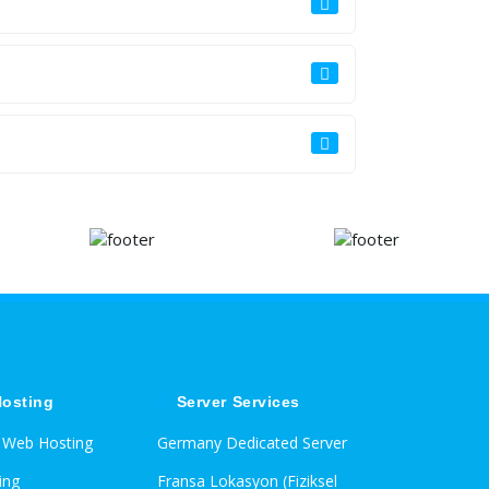
osting
Server Services
d Web Hosting
Germany Dedicated Server
ing
Fransa Lokasyon (Fiziksel