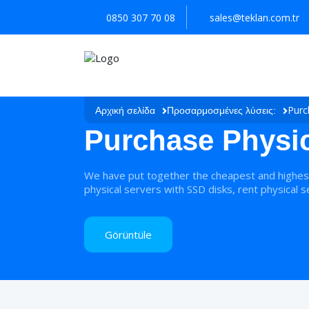
0850 307 70 08
sales@teklan.com.tr
Purc
Αρχική σελίδα
Προσαρμοσμένες λύσεις:
Purchase Physic
We have put together the cheapest and highest 
physical servers with SSD disks, rent physical 
Görüntüle