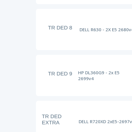
TR DED 8
DELL R630 - 2X E5 2680v
HP DL360G9 - 2x E5
TR DED 9
2699v4
TR DED
DELL R720XD 2xE5-2697
EXTRA