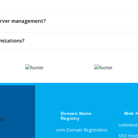
server management?
mizations?
Domain Name
Web H
Registry
ες
Unlimite
.com Domain Registration
SEO Host