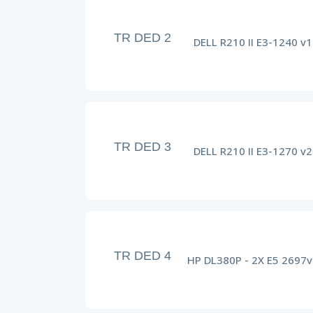
TR DED 2
DELL R210 II E3-1240 v1
TR DED 3
DELL R210 II E3-1270 v2
TR DED 4
HP DL380P - 2X E5 2697