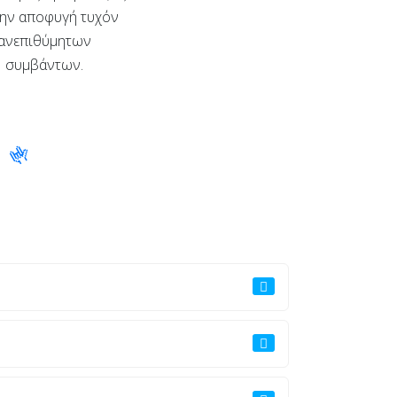
την αποφυγή τυχόν
ανεπιθύμητων
συμβάντων.
🤟